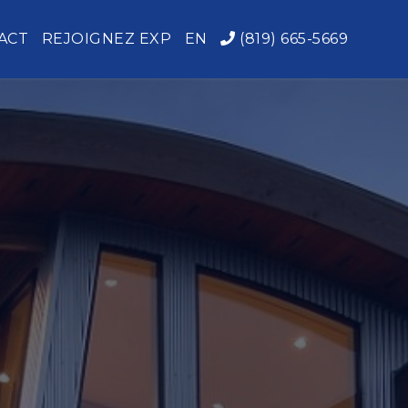
ACT
REJOIGNEZ EXP
EN
(819) 665-5669