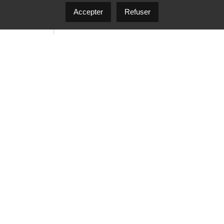
Accepter
Refuser
J'accepte d'être contacté par Herline Benoit pa
pouvez répondre 'stop' à tout moment ou cliquer s
frais de message et de données peuvent s’appliq
services.
Envoyer