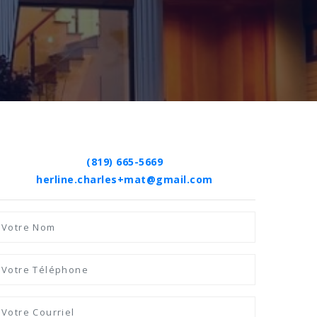
(819) 665-5669
herline.charles+mat@gmail.com