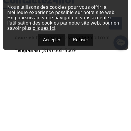
Contactez-moi
Nous utilisons des cookies pour vous offrir la
meilleure expérience possible sur notre site web.
En poursuivant votre navigation, vous acceptez
l'utilisation des cookies par notre site web, pour en
Adresse:
savoir plus
cliquez ici
.
herline.charles+mat@gmail.com
Courriel:
Accepter
Refuser
(819) 665-5669
Téléphone: