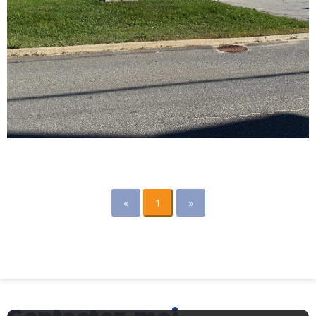
«
1
»