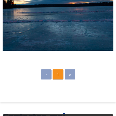
«
1
»