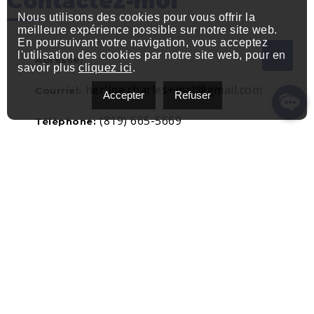
Contactez-moi
Nous utilisons des cookies pour vous offrir la
meilleure expérience possible sur notre site web.
En poursuivant votre navigation, vous acceptez
l'utilisation des cookies par notre site web, pour en
Adresse:
savoir plus
cliquez ici
.
herline.charles+mat@gmail.com
Courriel:
Accepter
Refuser
(819) 665-5669
Téléphone: